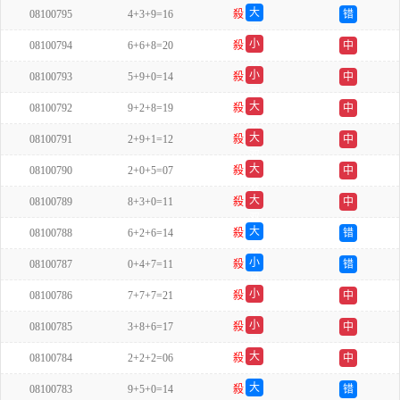
大
08100795
4+3+9=16
殺
错
双
小
08100794
6+6+8=20
殺
中
双
小
08100793
5+9+0=14
殺
中
双
大
08100792
9+2+8=19
殺
中
双
大
08100791
2+9+1=12
殺
中
双
大
08100790
2+0+5=07
殺
中
双
大
08100789
8+3+0=11
殺
中
双
大
08100788
6+2+6=14
殺
错
双
小
08100787
0+4+7=11
殺
错
单
小
08100786
7+7+7=21
殺
中
单
小
08100785
3+8+6=17
殺
中
双
大
08100784
2+2+2=06
殺
中
单
大
08100783
9+5+0=14
殺
错