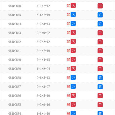
单
大
08100846
4+1+7=12
殺
中
双
大
08100845
6+6+7=19
殺
错
单
小
08100844
3+7+3=13
殺
错
单
大
08100843
9+4+9=22
殺
中
单
大
08100842
3+7+2=12
殺
中
双
小
08100841
8+4+7=19
殺
中
双
小
08100840
7+4+4=15
殺
中
双
大
08100839
1+1+2=04
殺
中
双
小
08100838
0+8+5=13
殺
错
单
小
08100837
0+4+3=07
殺
错
单
大
08100836
3+2+5=10
殺
中
单
小
08100835
4+3+9=16
殺
中
双
小
08100834
1+8+1=10
殺
错