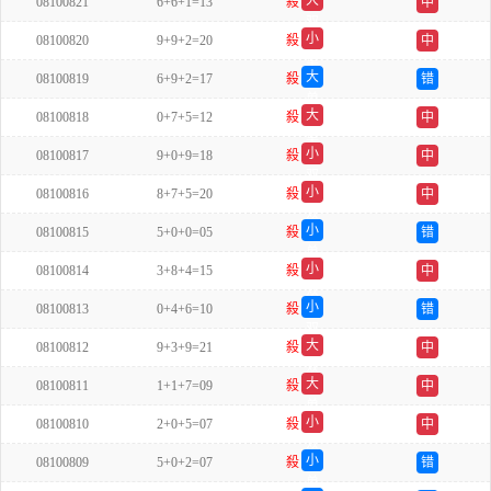
大
08100821
6+6+1=13
殺
中
双
小
08100820
9+9+2=20
殺
中
单
大
08100819
6+9+2=17
殺
错
单
大
08100818
0+7+5=12
殺
中
单
小
08100817
9+0+9=18
殺
中
双
小
08100816
8+7+5=20
殺
中
双
小
08100815
5+0+0=05
殺
错
单
小
08100814
3+8+4=15
殺
中
双
小
08100813
0+4+6=10
殺
错
双
大
08100812
9+3+9=21
殺
中
双
大
08100811
1+1+7=09
殺
中
单
小
08100810
2+0+5=07
殺
中
双
小
08100809
5+0+2=07
殺
错
单