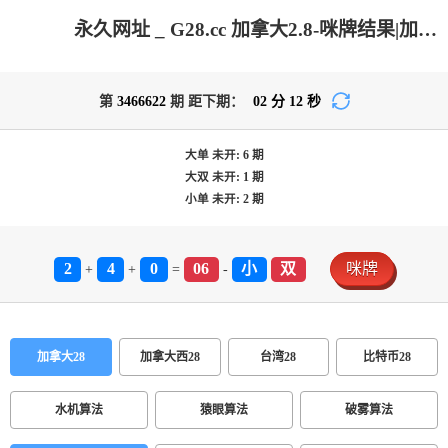
永久网址 _ G28.cc 加拿大2.8-咪牌结果|加拿大pc2.8预测-在线预测|加拿大2.8在线|加拿大2.8 PC查询结果预测|PC结果查询_极致火热优质的免费预测网站!
第
3466622
期 距下期：
02
分
12
秒
大单
未开:
6
期
大双
未开:
1
期
小单
未开:
2
期
2
4
0
06
小
双
咪牌
+
+
=
-
加拿大28
加拿大西28
台湾28
比特币28
水机算法
猿眼算法
破雾算法