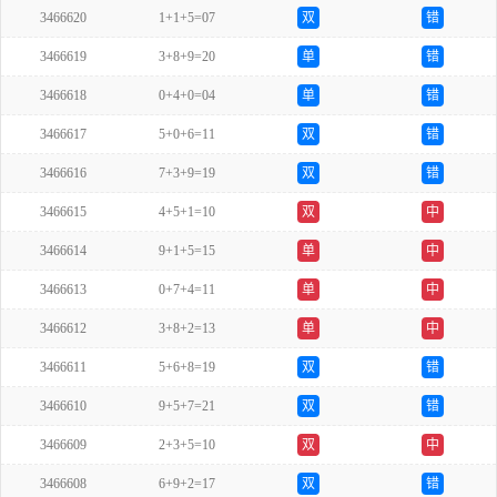
3466620
1+1+5=07
双
错
3466619
3+8+9=20
单
错
3466618
0+4+0=04
单
错
3466617
5+0+6=11
双
错
3466616
7+3+9=19
双
错
3466615
4+5+1=10
双
中
3466614
9+1+5=15
单
中
3466613
0+7+4=11
单
中
3466612
3+8+2=13
单
中
3466611
5+6+8=19
双
错
3466610
9+5+7=21
双
错
3466609
2+3+5=10
双
中
3466608
6+9+2=17
双
错