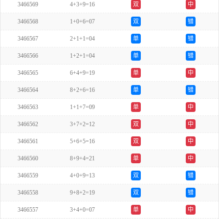
3466569
4+3+9=16
双
中
3466568
1+0+6=07
双
错
3466567
2+1+1=04
单
错
3466566
1+2+1=04
单
错
3466565
6+4+9=19
单
中
3466564
8+2+6=16
单
错
3466563
1+1+7=09
单
中
3466562
3+7+2=12
双
中
3466561
5+6+5=16
双
中
3466560
8+9+4=21
单
中
3466559
4+0+9=13
双
错
3466558
9+8+2=19
双
错
3466557
3+4+0=07
单
中