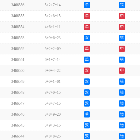
3466556
5+2+7=14
单
错
3466555
5+2+8=15
单
中
3466554
4+6+1=11
单
中
3466553
8+9+6=23
双
错
3466552
5+2+2=09
单
中
3466551
6+1+7=14
单
错
3466550
9+9+4=22
双
中
3466549
0+0+1=01
双
错
3466548
8+7+0=15
双
错
3466547
5+3+7=15
双
错
3466546
3+8+9=20
单
错
3466545
3+9+3=15
双
错
3466544
9+8+8=25
双
错