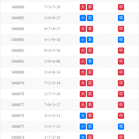
3466886
7+5+7=19
大
单
中
3466885
2+6+9=17
小
双
错
3466884
6+7+4=17
大
单
中
3466883
4+1+9=14
小
单
错
3466882
9+4+3=16
大
双
中
3466881
2+0+4=06
小
单
中
3466880
2+4+8=14
大
双
中
3466879
7+2+5=14
大
双
中
3466878
2+7+7=16
大
双
中
3466877
7+8+2=17
大
单
中
3466876
4+2+5=11
大
单
中
3466875
5+3+7=15
小
双
错
3466874
1+7+2=10
大
双
中