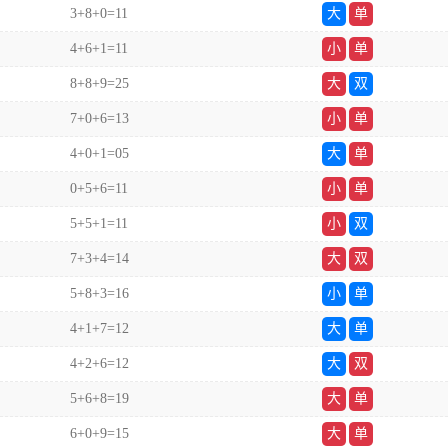
3+8+0=11
大
单
4+6+1=11
小
单
8+8+9=25
大
双
7+0+6=13
小
单
4+0+1=05
大
单
0+5+6=11
小
单
5+5+1=11
小
双
7+3+4=14
大
双
5+8+3=16
小
单
4+1+7=12
大
单
4+2+6=12
大
双
5+6+8=19
大
单
6+0+9=15
大
单