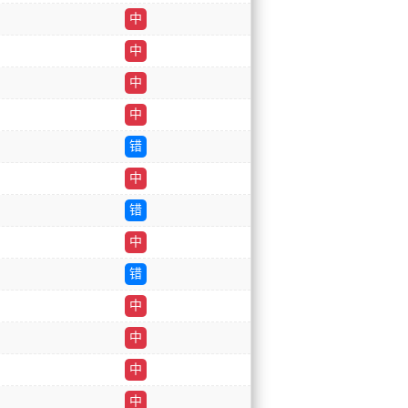
中
中
中
中
错
中
错
中
错
中
中
中
中