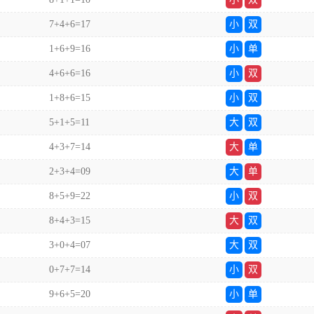
7+4+6=17
小
双
1+6+9=16
小
单
4+6+6=16
小
双
1+8+6=15
小
双
5+1+5=11
大
双
4+3+7=14
大
单
2+3+4=09
大
单
8+5+9=22
小
双
8+4+3=15
大
双
3+0+4=07
大
双
0+7+7=14
小
双
9+6+5=20
小
单