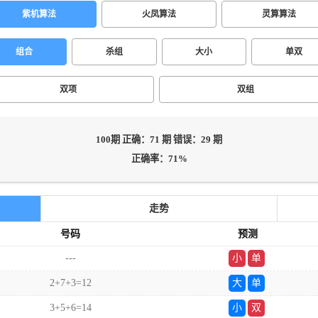
紫机算法
火凤算法
灵算算法
组合
杀组
大小
单双
双项
双组
100期 正确：71 期 错误：29 期
正确率：71%
走势
号码
预测
---
小
单
2+7+3=12
大
单
3+5+6=14
小
双