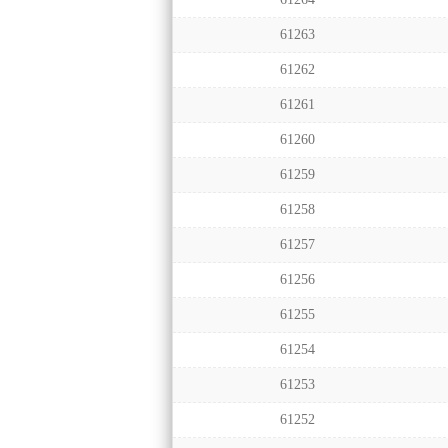
61263
61262
61261
61260
61259
61258
61257
61256
61255
61254
61253
61252