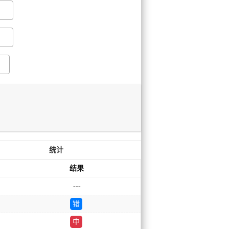
统计
结果
---
错
中