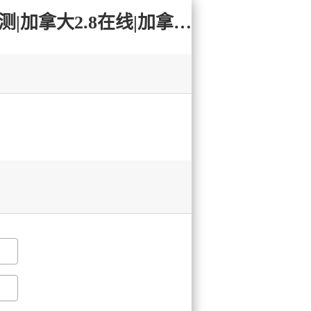
永久网址 _ G28.cc 加拿大2.8-咪牌结果|加拿大pc2.8预测-在线预测|加拿大2.8在线|加拿大2.8 PC查询结果预测|PC结果查询_极致火热优质的免费预测网站!