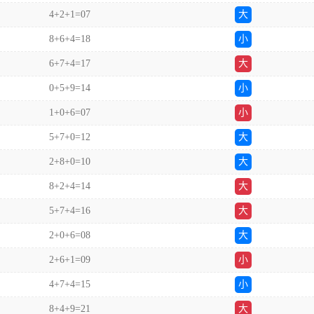
4+2+1=07
大
8+6+4=18
小
6+7+4=17
大
0+5+9=14
小
1+0+6=07
小
5+7+0=12
大
2+8+0=10
大
8+2+4=14
大
5+7+4=16
大
2+0+6=08
大
2+6+1=09
小
4+7+4=15
小
8+4+9=21
大