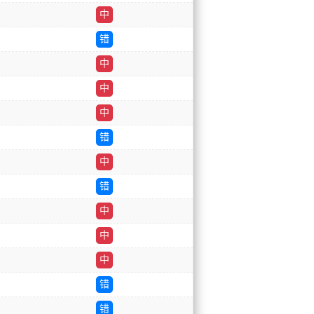
中
错
中
中
中
错
中
错
中
中
中
错
错