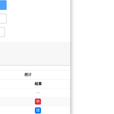
统计
结果
---
中
错