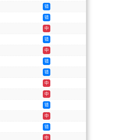
错
错
中
错
中
错
错
中
中
错
中
错
中