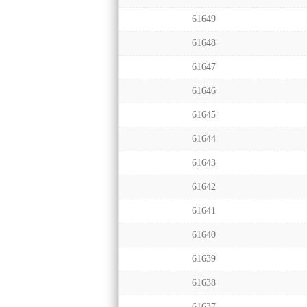
61649
61648
61647
61646
61645
61644
61643
61642
61641
61640
61639
61638
61637