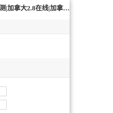
永久网址 _ G28.cc 加拿大2.8-咪牌结果|加拿大pc2.8预测-在线预测|加拿大2.8在线|加拿大2.8 PC查询结果预测|PC结果查询_极致火热优质的免费预测网站!