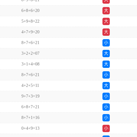
6+8+6=20
大
5+9+8=22
大
4+7+9=20
大
8+7+6=21
小
3+2+2=07
大
3+1+4=08
大
8+7+6=21
小
4+2+5=11
大
9+7+3=19
小
6+8+7=21
小
8+7+1=16
小
0+4+9=13
小