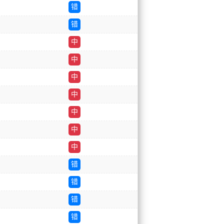
错
错
中
中
中
中
中
中
中
错
错
错
错