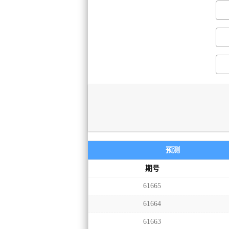
预测
期号
61665
61664
61663