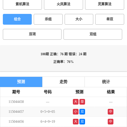
紫机算法
火凤算法
灵算算法
组合
杀组
大小
单双
双项
双组
100期 正确：76 期 错误：24 期
正确率：76%
预测
走势
统计
期号
号码
预测
结果
115044458
---
大
单
---
115044457
0+5+0=05
小
双
中
115044456
6+4+9=19
大
双
中