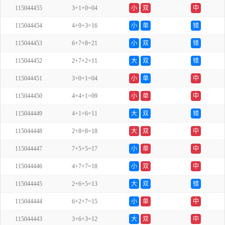
115044455
3+1+0=04
小
双
中
115044454
4+9+3=16
小
单
错
115044453
6+7+8=21
小
双
错
115044452
2+7+2=11
大
双
错
115044451
3+0+1=04
小
单
中
115044450
4+4+1=09
小
单
中
115044449
4+1+6=11
大
双
错
115044448
2+8+8=18
大
双
中
115044447
7+5+5=17
小
单
中
115044446
4+7+7=18
小
双
中
115044445
2+6+5=13
大
双
错
115044444
6+2+7=15
小
单
中
115044443
3+6+3=12
大
双
中