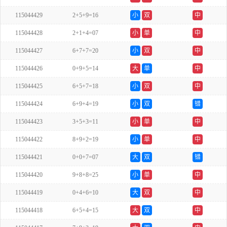
115044429
2+5+9=16
小
双
中
115044428
2+1+4=07
小
单
中
115044427
6+7+7=20
小
双
中
115044426
0+9+5=14
大
单
中
115044425
6+5+7=18
小
双
中
115044424
6+9+4=19
小
双
错
115044423
3+5+3=11
小
单
中
115044422
8+9+2=19
小
单
中
115044421
0+0+7=07
大
双
错
115044420
9+8+8=25
小
单
中
115044419
0+4+6=10
大
双
中
115044418
6+5+4=15
大
双
中