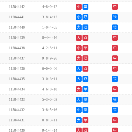
115044442
4+8+0=12
小
单
中
115044441
3+8+4=15
小
双
错
115044440
1+0+4=05
大
双
错
115044439
8+4+4=16
大
双
中
115044438
4+2+5=11
小
单
中
115044437
9+8+9=26
大
双
中
115044436
6+0+0=06
大
双
中
115044435
3+0+8=11
大
双
错
115044434
4+6+8=18
大
单
中
115044433
5+3+0=08
大
单
错
115044432
3+8+5=16
小
单
错
115044431
0+8+3=11
大
单
中
115044430
9+1+4=14
大
双
中