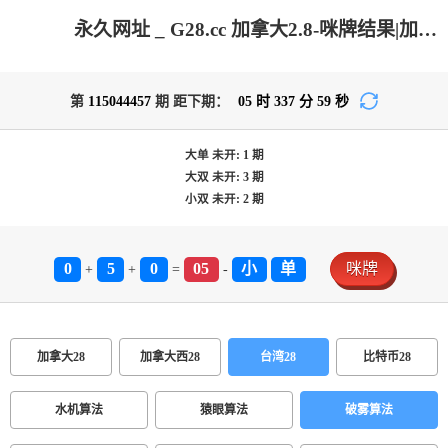
永久网址 _ G28.cc 加拿大2.8-咪牌结果|加拿大pc2.8预测-在线预测|加拿大2.8在线|加拿大2.8 PC查询结果预测|PC结果查询_极致火热优质的免费预测网站!
第
115044457
期 距下期：
05
时
337
分
59
秒
大单
未开:
1
期
大双
未开:
3
期
小双
未开:
2
期
0
5
0
05
小
单
咪牌
+
+
=
-
加拿大28
加拿大西28
台湾28
比特币28
水机算法
猿眼算法
破雾算法