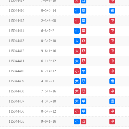
115044417
7+9+3=19
大
双
中
115044416
9+5+0=14
小
单
错
115044415
2+3+3=08
小
单
中
115044414
6+8+7=21
小
单
中
115044413
0+3+7=10
大
双
中
115044412
9+6+1=16
大
双
中
115044411
6+1+5=12
大
双
中
115044410
6+2+4=12
小
单
中
115044409
4+0+7=11
大
双
错
115044408
7+5+4=16
大
双
中
115044407
4+3+3=10
大
单
错
115044406
0+5+7=12
小
单
中
115044405
9+6+1=16
小
双
中