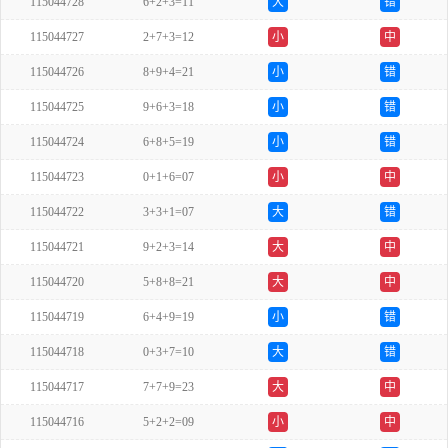
115044728
6+2+3=11
大
错
115044727
2+7+3=12
小
中
115044726
8+9+4=21
小
错
115044725
9+6+3=18
小
错
115044724
6+8+5=19
小
错
115044723
0+1+6=07
小
中
115044722
3+3+1=07
大
错
115044721
9+2+3=14
大
中
115044720
5+8+8=21
大
中
115044719
6+4+9=19
小
错
115044718
0+3+7=10
大
错
115044717
7+7+9=23
大
中
115044716
5+2+2=09
小
中