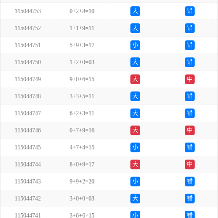
115044753
0+2+8=10
大
错
115044752
1+1+9=11
大
错
115044751
5+9+3=17
小
错
115044750
1+2+0=03
大
错
115044749
9+0+6=15
大
中
115044748
3+3+5=11
大
错
115044747
6+2+3=11
大
错
115044746
0+7+9=16
大
中
115044745
4+7+4=15
小
错
115044744
8+0+9=17
大
中
115044743
9+9+2=20
小
错
115044742
3+0+0=03
大
错
115044741
3+6+6=15
小
错