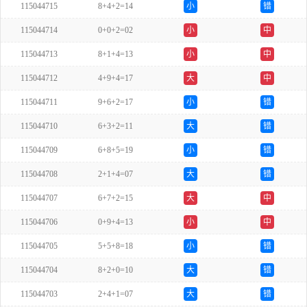
115044715
8+4+2=14
小
错
115044714
0+0+2=02
小
中
115044713
8+1+4=13
小
中
115044712
4+9+4=17
大
中
115044711
9+6+2=17
小
错
115044710
6+3+2=11
大
错
115044709
6+8+5=19
小
错
115044708
2+1+4=07
大
错
115044707
6+7+2=15
大
中
115044706
0+9+4=13
小
中
115044705
5+5+8=18
小
错
115044704
8+2+0=10
大
错
115044703
2+4+1=07
大
错