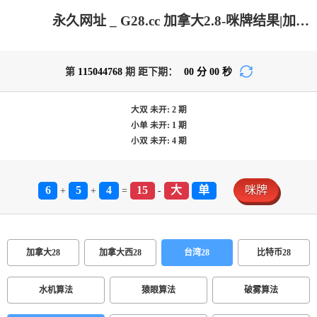
永久网址 _ G28.cc 加拿大2.8-咪牌结果|加拿大pc2.8预测-在线预测|加拿大2.8在线|加拿大2.8 PC查询结果预测|PC结果查询_极致火热优质的免费预测网站!
第
115044768
期 距下期：
00
分
00
秒
大双
未开:
2
期
小单
未开:
1
期
小双
未开:
4
期
6
5
4
15
大
单
咪牌
+
+
=
-
加拿大28
加拿大西28
台湾28
比特币28
水机算法
猿眼算法
破雾算法