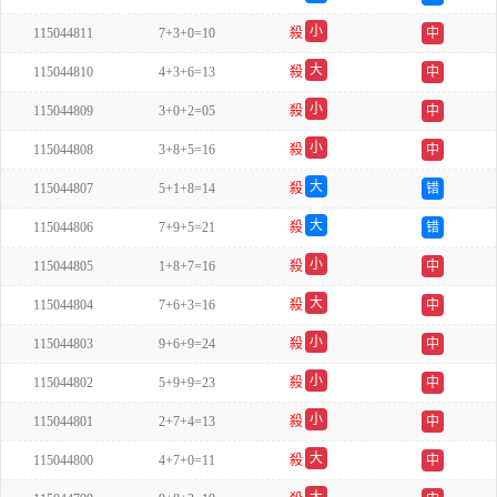
单
小
115044811
7+3+0=10
殺
中
单
大
115044810
4+3+6=13
殺
中
单
小
115044809
3+0+2=05
殺
中
双
小
115044808
3+8+5=16
殺
中
双
大
115044807
5+1+8=14
殺
错
双
大
115044806
7+9+5=21
殺
错
单
小
115044805
1+8+7=16
殺
中
单
大
115044804
7+6+3=16
殺
中
单
小
115044803
9+6+9=24
殺
中
单
小
115044802
5+9+9=23
殺
中
单
小
115044801
2+7+4=13
殺
中
双
大
115044800
4+7+0=11
殺
中
双