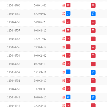
双
大
115044760
5+0+1=06
殺
中
单
小
115044759
5+2+0=07
殺
错
单
大
115044758
5+9+6=20
殺
中
单
大
115044757
0+8+8=16
殺
中
单
大
115044756
4+2+1=07
殺
中
单
小
115044755
7+3+4=14
殺
中
双
小
115044754
0+0+2=02
殺
中
单
大
115044753
0+2+8=10
殺
中
双
小
115044752
1+1+9=11
殺
错
单
小
115044751
5+9+3=17
殺
中
单
大
115044750
1+2+0=03
殺
中
单
大
115044749
9+0+6=15
殺
错
单
大
115044748
3+3+5=11
殺
中