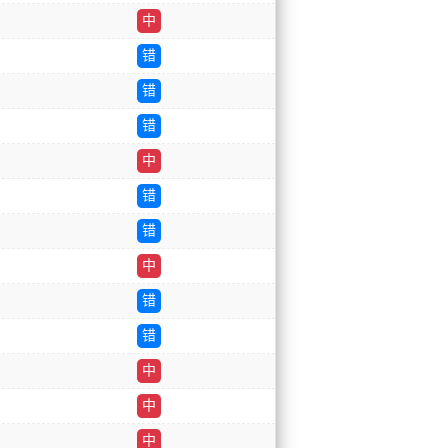
中
错
错
错
中
错
错
中
错
错
中
中
中