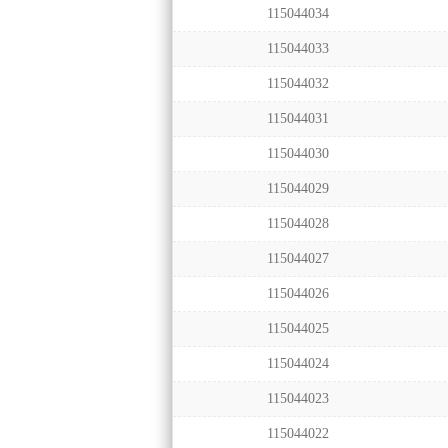
115044034
115044033
115044032
115044031
115044030
115044029
115044028
115044027
115044026
115044025
115044024
115044023
115044022