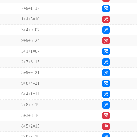
7+9+1=17
双
1+4+5=10
双
3+4+0=07
双
9+9+6=24
双
5+1+1=07
双
2+7+6=15
双
3+9+9=21
双
9+8+4=21
双
6+4+1=11
双
2+8+9=19
双
5+3+8=16
双
8+5+2=15
单
7+9+3=19
双