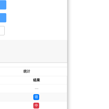
统计
结果
---
错
中