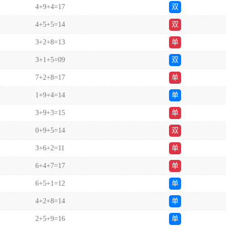
4+9+4=17
双
4+5+5=14
双
3+2+8=13
单
3+1+5=09
双
7+2+8=17
单
1+9+4=14
单
3+9+3=15
单
0+9+5=14
双
3+6+2=11
单
6+4+7=17
单
6+5+1=12
单
4+2+8=14
单
2+5+9=16
单