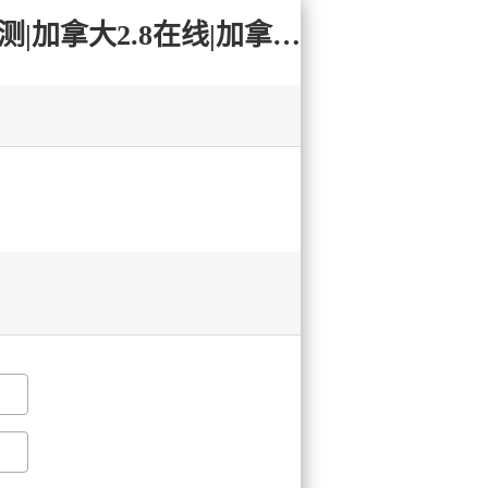
永久网址 _ G28.cc 加拿大2.8-咪牌结果|加拿大pc2.8预测-在线预测|加拿大2.8在线|加拿大2.8 PC查询结果预测|PC结果查询_极致火热优质的免费预测网站!