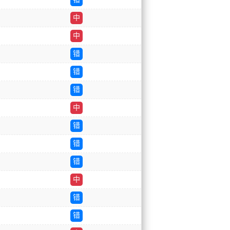
中
中
错
错
错
中
错
错
错
中
错
错