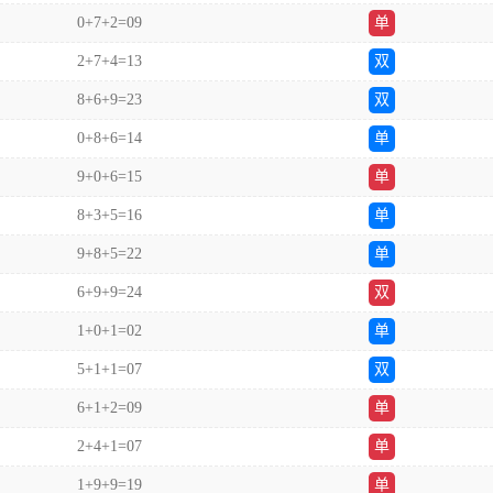
0+7+2=09
单
2+7+4=13
双
8+6+9=23
双
0+8+6=14
单
9+0+6=15
单
8+3+5=16
单
9+8+5=22
单
6+9+9=24
双
1+0+1=02
单
5+1+1=07
双
6+1+2=09
单
2+4+1=07
单
1+9+9=19
单