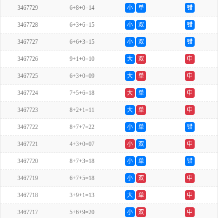
3467729
6+8+0=14
小
单
错
3467728
6+3+6=15
小
双
错
3467727
6+6+3=15
小
双
错
3467726
9+1+0=10
大
双
中
3467725
6+3+0=09
大
单
中
3467724
7+5+6=18
大
单
中
3467723
8+2+1=11
大
单
中
3467722
8+7+7=22
小
单
错
3467721
4+3+0=07
小
双
中
3467720
8+7+3=18
小
单
错
3467719
6+7+5=18
小
双
中
3467718
3+9+1=13
大
单
中
3467717
5+6+9=20
小
双
中