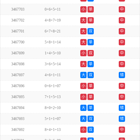
3467703
0+6+5=11
小
单
中
3467702
4+8+7=19
大
单
中
3467701
6+7+8=21
大
双
中
3467700
5+8+1=14
大
单
中
3467699
1+4+5=10
小
双
中
3467698
3+6+5=14
大
单
中
3467697
4+6+1=11
大
双
错
3467696
0+6+1=07
小
单
中
3467695
7+1+5=13
小
单
中
3467694
8+0+2=10
大
单
错
3467693
5+1+1=07
大
双
错
3467692
8+4+1=13
小
双
中