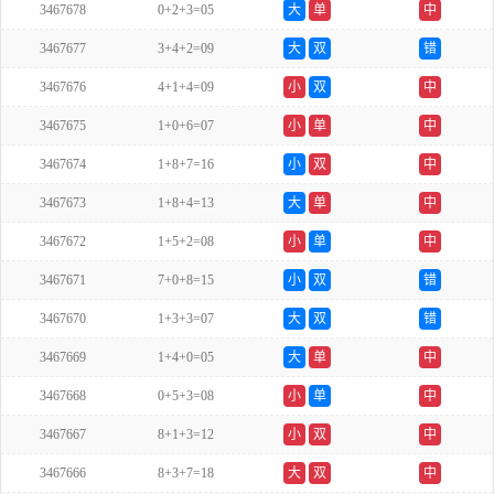
3467678
0+2+3=05
大
单
中
3467677
3+4+2=09
大
双
错
3467676
4+1+4=09
小
双
中
3467675
1+0+6=07
小
单
中
3467674
1+8+7=16
小
双
中
3467673
1+8+4=13
大
单
中
3467672
1+5+2=08
小
单
中
3467671
7+0+8=15
小
双
错
3467670
1+3+3=07
大
双
错
3467669
1+4+0=05
大
单
中
3467668
0+5+3=08
小
单
中
3467667
8+1+3=12
小
双
中
3467666
8+3+7=18
大
双
中